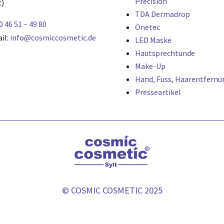
Precision
t)
TDA Dermadrop
0 46 51 – 49 80
Onetec
il:
info@cosmiccosmetic.de
LED Maske
Hautsprechtunde
Make-Up
Hand, Fuss, Haarentfernu
Presseartikel
© COSMIC COSMETIC 2025