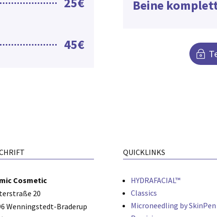
25€
Beine komplet
45€
T
CHRIFT
QUICKLINKS
mic Cosmetic
HYDRAFACIAL™
Classics
terstraße 20
Microneedling by SkinPen
96 Wenningstedt-Braderup