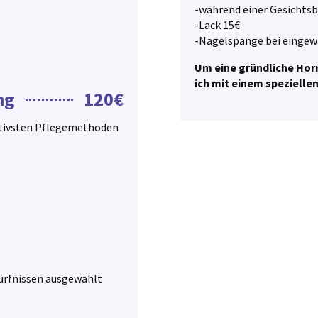
-während einer Gesichts
-Lack 15€
-Nagelspange bei eingew
Um eine gründliche Hor
ich mit einem spezielle
ng
120€
ktivsten Pflegemethoden
dürfnissen ausgewählt