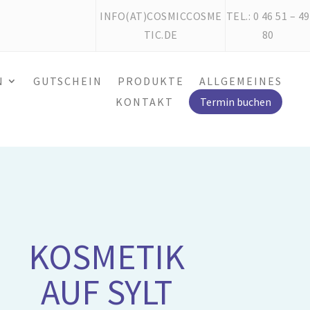
INFO(AT)COSMICCOSME
TEL.: 0 46 51 – 49
TIC.DE
80
N
GUTSCHEIN
PRODUKTE
ALLGEMEINES
KONTAKT
Termin buchen
KOSMETIK
AUF SYLT