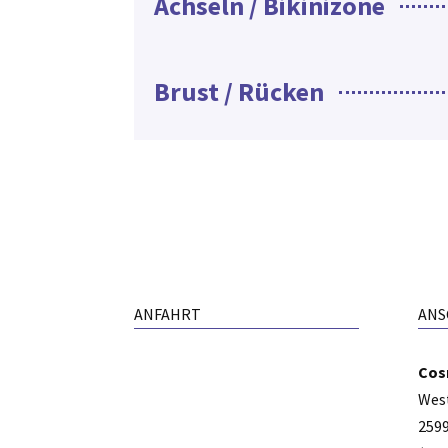
Achseln / Bikinizone
Brust / Rücken
ANFAHRT
ANS
Cos
Wes
259