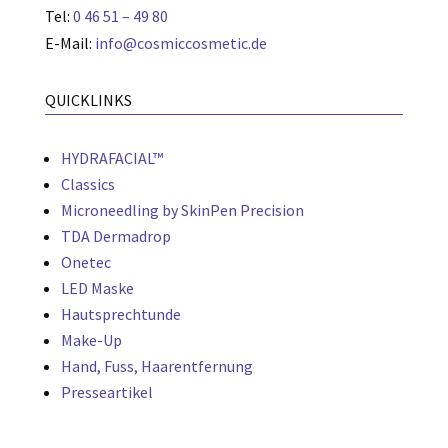
Tel:
0 46 51 – 49 80
E-Mail:
info@cosmiccosmetic.de
QUICKLINKS
HYDRAFACIAL™
Classics
Microneedling by SkinPen Precision
TDA Dermadrop
Onetec
LED Maske
Hautsprechtunde
Make-Up
Hand, Fuss, Haarentfernung
Presseartikel